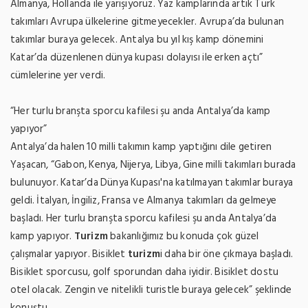
Almanya, Hollanda ile yarışıyoruz. Yaz kamplarında artık Türk
takımları Avrupa ülkelerine gitmeyecekler. Avrupa’da bulunan
takımlar buraya gelecek. Antalya bu yıl kış kamp dönemini
Katar’da düzenlenen dünya kupası dolayısı ile erken açtı”
cümlelerine yer verdi.
“Her turlu branşta sporcu kafilesi şu anda Antalya’da kamp
yapıyor”
Antalya’da halen 10 milli takımın kamp yaptığını dile getiren
Yaşacan, “Gabon, Kenya, Nijerya, Libya, Gine milli takımları burada
bulunuyor. Katar’da Dünya Kupası'na katılmayan takımlar buraya
geldi. İtalyan, İngiliz, Fransa ve Almanya takımları da gelmeye
başladı. Her turlu branşta sporcu kafilesi şu anda Antalya’da
kamp yapıyor.
Turizm
bakanlığımız bu konuda çok güzel
çalışmalar yapıyor. Bisiklet
turizm
i daha bir öne çıkmaya başladı.
Bisiklet sporcusu, golf sporundan daha iyidir. Bisiklet dostu
otel olacak. Zengin ve nitelikli turistle buraya gelecek” şeklinde
konuştu.