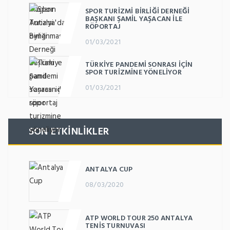
SPOR TURIZMI BIRLIĞI DERNEĞI
BAŞKANI ŞAMIL YAŞACAN ILE
RÖPORTAJ
01/03/2021
TÜRKIYE PANDEMI SONRASI IÇIN
SPOR TURIZMINE YÖNELIYOR
01/03/2021
SON ETKINLIKLER
ANTALYA CUP
08/03/2020
ATP WORLD TOUR 250 ANTALYA
TENIS TURNUVASI