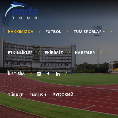
HAKKIMIZDA
/
FUTBOL
/
TÜM SPORLAR
/
ETKINLIKLER
/
EKIBIMIZ
/
HABERLER
/
İLETIŞIM
/
/
TÜRKÇE
ENGLISH
РУССКИЙ